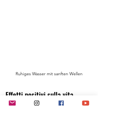
Ruhiges Wasser mit sanften Wellen
Effetti positivi sulla vita 
quotidiana
L'apnea offre l'opportunità non solo di 
vivere la bellezza del mondo 
sottomarino, ma anche di migliorare la 