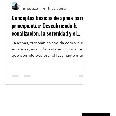
Ivan
15 ago 2025
4 min de lectura
Conceptos básicos de apnea para
principiantes: Descubriendo la
ecualización, la serenidad y el
bienestar en el agua
La apnea, también conocida como buceo
en apnea, es un deporte emocionante
que permite explorar el fascinante mundo
submarino sin equipo...
imprimir
Descargas
Contacto