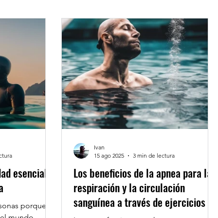
Ivan
ctura
15 ago 2025
3 min de lectura
dad esenciales
Los beneficios de la apnea para la
a
respiración y la circulación
sanguínea a través de ejercicios de
rsonas porque
respiración específicos
r el mundo