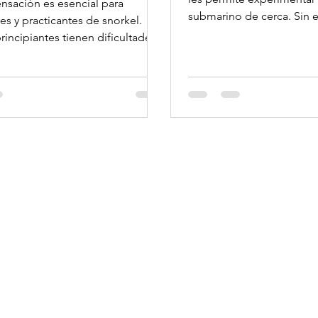
sación es esencial para
submarino de cerca. Sin 
s y practicantes de snorkel.
fascinante pasatiempo...
incipiantes tienen dificultades
ensar...