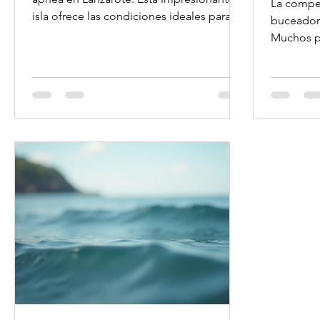
La compen
isla ofrece las condiciones ideales para
buceadore
quienes desean experimentar el mundo
Muchos pr
submarino sin equipo de respiración.
para comp
Desde aguas cristalinas hasta una diversa
vida marina, Lanzarote es un paraíso para
los apneístas. En este artículo, aprenderás
todo lo que necesitas saber sobre la
apnea AIDA en Lanzarote, incluyendo
consejos, cursos y datos interesantes. Por
qué AIDA Freediving Lanzarote es tan
especi