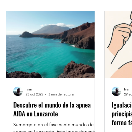
Ivan
Ivan
23 oct 2025
3 min de lectura
29 a
Descubre el mundo de la apnea
Igualaci
AIDA en Lanzarote
princip
forma fá
Sumérgete en el fascinante mundo de la
apnea en Lanzarote. Esta impresionante