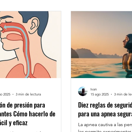
Ivan
go 2025
3 min de lectura
15 ago 2025
3 min de le
ón de presión para
Diez reglas de seguri
iantes Cómo hacerlo de
para una apnea segur
cil y eficaz
La apnea cautiva a las pe
les permite experimenta