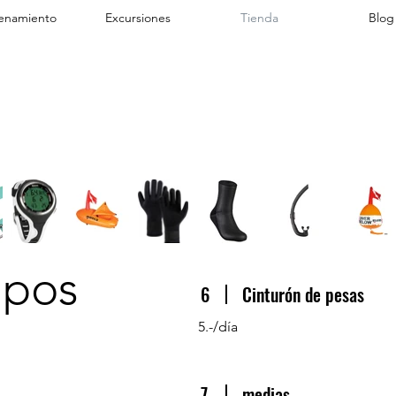
enamiento
Excursiones
Tienda
Blog
ipos
6
Cinturón de pesas
5.-/día
7
medias