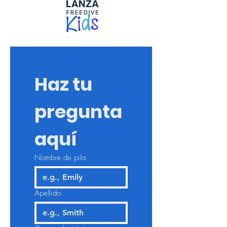
Haz tu 
pregunta 
aquí
Nombre de pila
Apellido