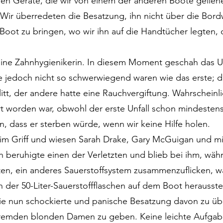
ren Geräte, die wir von einem der anderen Boote geliehe
Wir überredeten die Besatzung, ihn nicht über die Bor
oot zu bringen, wo wir ihn auf die Handtücher legten, 
, eine Zahnhygienikerin. In diesem Moment geschah das
e jedoch nicht so schwerwiegend waren wie das erste; d
tt, der andere hatte eine Rauchvergiftung. Wahrscheinli
rt worden war, obwohl der erste Unfall schon mindestens
n, dass er sterben würde, wenn wir keine Hilfe holen.
n im Griff und wiesen Sarah Drake, Gary McGuigan und mic
ah beruhigte einen der Verletzten und blieb bei ihm, wä
n, ein anderes Sauerstoffsystem zusammenzuflicken, was
der 50-Liter-Sauerstoffflaschen auf dem Boot herausstel
e nun schockierte und panische Besatzung davon zu übe
fremden blonden Damen zu geben. Keine leichte Aufgab