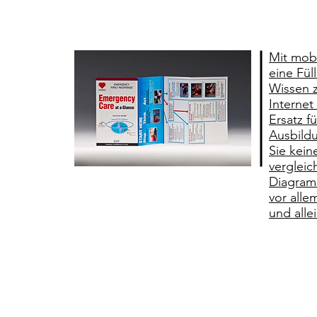
Mit mob
eine Fül
Wissen 
Internet 
Ersatz f
Ausbildu
Sie kein
vergleic
Diagram
vor alle
und allei