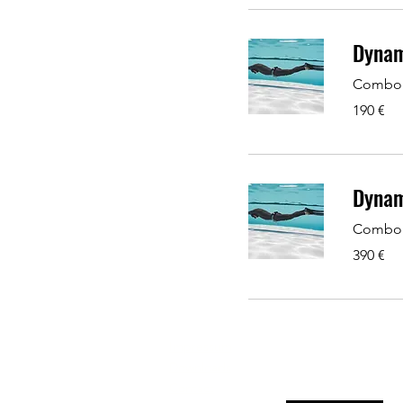
Dynam
Combo
190
190 €
Euro
Dynam
Combo
390
390 €
Euro
Impressum
Downloads
Contact