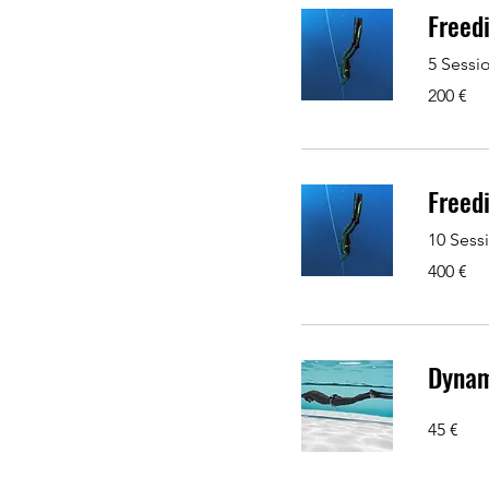
Freed
5 Sess
200
200 €
Euro
Freed
10 Ses
400
400 €
Euro
Dynam
45
45 €
Euro