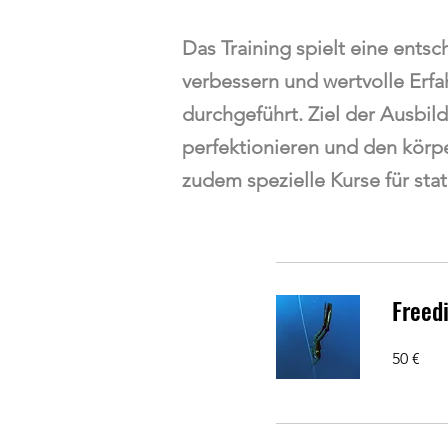
Das Training spielt eine entsc
verbessern und wertvolle Erf
durchgeführt. Ziel der Ausbil
perfektionieren und den körp
zudem spezielle Kurse für st
Freed
50
50 €
Euro